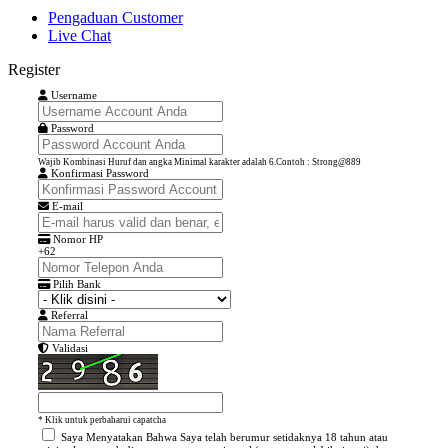
Pengaduan Customer
Live Chat
Register
Username
Password
Wajib Kombinasi Huruf dan angka Minimal karakter adalah 6.Contoh : Strong@889
Konfirmasi Password
E-mail
Nomor HP
+62
Pilih Bank
Referral
Validasi
* Klik untuk perbaharui capatcha
Saya Menyatakan Bahwa Saya telah berumur setidaknya 18 tahun atau