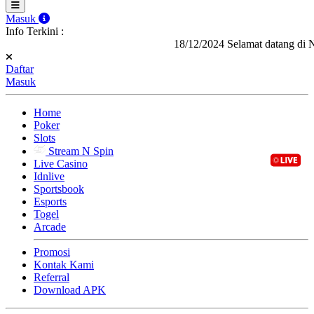
Masuk
Info Terkini :
18/12/2024 Selamat datang di Nas
Daftar
Masuk
Home
Poker
Slots
Stream N Spin
Live Casino
Idnlive
Sportsbook
Esports
Togel
Arcade
Promosi
Kontak Kami
Referral
Download APK