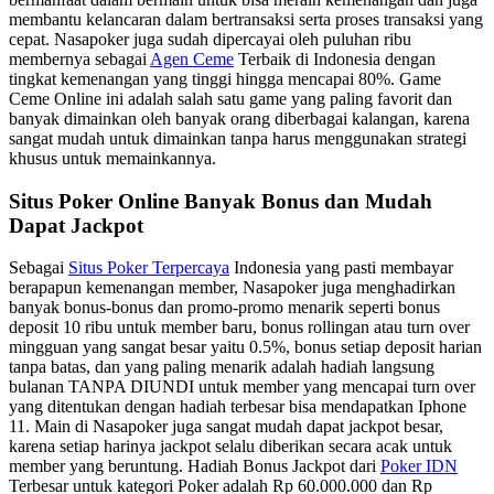
membantu kelancaran dalam bertransaksi serta proses transaksi yang
cepat. Nasapoker juga sudah dipercayai oleh puluhan ribu
membernya sebagai
Agen Ceme
Terbaik di Indonesia dengan
tingkat kemenangan yang tinggi hingga mencapai 80%. Game
Ceme Online ini adalah salah satu game yang paling favorit dan
banyak dimainkan oleh banyak orang diberbagai kalangan, karena
sangat mudah untuk dimainkan tanpa harus menggunakan strategi
khusus untuk memainkannya.
Situs Poker Online Banyak Bonus dan Mudah
Dapat Jackpot
Sebagai
Situs Poker Terpercaya
Indonesia yang pasti membayar
berapapun kemenangan member, Nasapoker juga menghadirkan
banyak bonus-bonus dan promo-promo menarik seperti bonus
deposit 10 ribu untuk member baru, bonus rollingan atau turn over
mingguan yang sangat besar yaitu 0.5%, bonus setiap deposit harian
tanpa batas, dan yang paling menarik adalah hadiah langsung
bulanan TANPA DIUNDI untuk member yang mencapai turn over
yang ditentukan dengan hadiah terbesar bisa mendapatkan Iphone
11. Main di Nasapoker juga sangat mudah dapat jackpot besar,
karena setiap harinya jackpot selalu diberikan secara acak untuk
member yang beruntung. Hadiah Bonus Jackpot dari
Poker IDN
Terbesar untuk kategori Poker adalah Rp 60.000.000 dan Rp