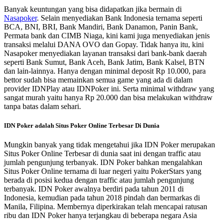
Banyak keuntungan yang bisa didapatkan jika bermain di
Nasapoker
. Selain menyediakan Bank Indonesia ternama seperti
BCA, BNI, BRI, Bank Mandiri, Bank Danamon, Panin Bank,
Permata bank dan CIMB Niaga, kini kami juga menyediakan jenis
transaksi melalui DANA OVO dan Gopay. Tidak hanya itu, kini
Nasapoker menyediakan layanan transaksi dari bank-bank daerah
seperti Bank Sumut, Bank Aceh, Bank Jatim, Bank Kalsel, BTN
dan lain-lainnya. Hanya dengan minimal deposit Rp 10.000, para
bettor sudah bisa memainkan semua game yang ada di dalam
provider IDNPlay atau IDNPoker ini. Serta minimal withdraw yang
sangat murah yaitu hanya Rp 20.000 dan bisa melakukan withdraw
tanpa batas dalam sehari.
IDN Poker adalah Situs Poker Online Terbesar Di Dunia
Mungkin banyak yang tidak mengetahui jika IDN Poker merupakan
Situs Poker Online Terbesar di dunia saat ini dengan traffic atau
jumlah pengunjung terbanyak. IDN Poker bahkan mengalahkan
Situs Poker Online ternama di luar negeri yaitu PokerStars yang
berada di posisi kedua dengan traffic atau jumlah pengunjung
terbanyak. IDN Poker awalnya berdiri pada tahun 2011 di
Indonesia, kemudian pada tahun 2018 pindah dan bermarkas di
Manila, Filipina. Membernya diperkirakan telah mencapai ratusan
ribu dan IDN Poker hanya terjangkau di beberapa negara Asia