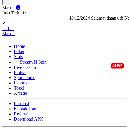
Masuk
Info Terkini :
18/12/2024 Selamat datang di Nasap
Daftar
Masuk
Home
Poker
Slots
Stream N Spin
Live Casino
Idnlive
Sportsbook
Esports
Togel
Arcade
Promosi
Kontak Kami
Referral
Download APK