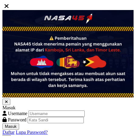
Masuk
Username
Password
Masuk
Daftar
Lupa Password?