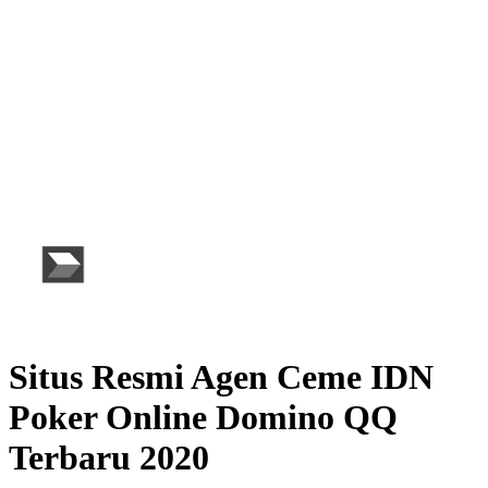
Situs Resmi Agen Ceme IDN
Poker Online Domino QQ
Terbaru 2020