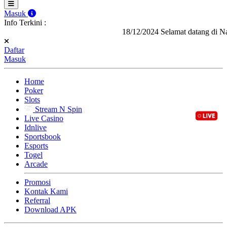
Masuk
Info Terkini :
18/12/2024 Selamat datang di Nasa
Daftar
Masuk
Home
Poker
Slots
Stream N Spin
Live Casino
Idnlive
Sportsbook
Esports
Togel
Arcade
Promosi
Kontak Kami
Referral
Download APK