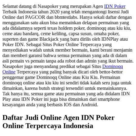
Selamat datang di Nasapoker yang merupakan Agen
IDN Poker
Terbaik Indonesia tahun 2020 yang telah mengantongi lisensi Judi
Online dari PAGCOR dan bbmtestlabs. Hanya sekali daftar dengan
menggunakan satu akun bisa memainkan delapan permainan yang
ada didalamnya seperti texas holdem poker, dominoqq atau kiu kiu,
ceme atau bandarq, ceme keliling, capsa susun, omaha poker,
superten dan game Blackjack yang baru dirilis oleh IDNPlay atau
Poker IDN. Sebagai Situs Poker Online Terpercaya yang
menyediakan wadah untuk member bermain, kami berani menjamin
dan memberi garansi bahwa semua permainan yang ada di dalam
asli pemain vs pemain tanpa ada robot dan admin yang ikut bermain.
Nasapoker juga menyandang predikat sebagai Situs
Dominoqq
Online
Terpercaya yang paling banyak dicari oleh bettor-bettor
penggemar game Dominoqq Online atau Kiu Kiu. Permainan
dominoqq online atau kiu kiu ini sendiri tidak kalah seru juga untuk
dimainkan, karena butuh strategi tersendiri untuk memainkannya.
Tak hanya itu, semua game atau permainan yang ada didalam IDN
Play atau IDN Poker ini juga bisa dimainkan dari smartphone
kesayangan anda yang berbasis IOS dan Android.
Daftar Judi Online Agen IDN Poker
Online Terpercaya Indonesia