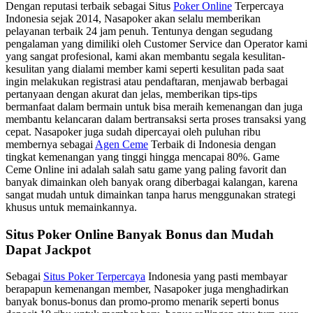
Dengan reputasi terbaik sebagai Situs
Poker Online
Terpercaya
Indonesia sejak 2014, Nasapoker akan selalu memberikan
pelayanan terbaik 24 jam penuh. Tentunya dengan segudang
pengalaman yang dimiliki oleh Customer Service dan Operator kami
yang sangat profesional, kami akan membantu segala kesulitan-
kesulitan yang dialami member kami seperti kesulitan pada saat
ingin melakukan registrasi atau pendaftaran, menjawab berbagai
pertanyaan dengan akurat dan jelas, memberikan tips-tips
bermanfaat dalam bermain untuk bisa meraih kemenangan dan juga
membantu kelancaran dalam bertransaksi serta proses transaksi yang
cepat. Nasapoker juga sudah dipercayai oleh puluhan ribu
membernya sebagai
Agen Ceme
Terbaik di Indonesia dengan
tingkat kemenangan yang tinggi hingga mencapai 80%. Game
Ceme Online ini adalah salah satu game yang paling favorit dan
banyak dimainkan oleh banyak orang diberbagai kalangan, karena
sangat mudah untuk dimainkan tanpa harus menggunakan strategi
khusus untuk memainkannya.
Situs Poker Online Banyak Bonus dan Mudah
Dapat Jackpot
Sebagai
Situs Poker Terpercaya
Indonesia yang pasti membayar
berapapun kemenangan member, Nasapoker juga menghadirkan
banyak bonus-bonus dan promo-promo menarik seperti bonus