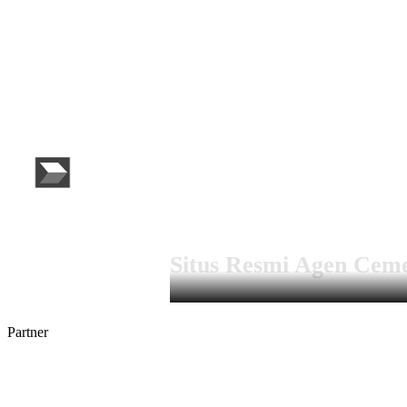
Situs Resmi Agen Cem
Selamat datang di Nasapoker yang merupakan
sekali daftar dengan menggunakan satu akun b
Partner
ceme keliling, capsa susun, omaha poker, supe
wadah untuk member bermain, kami berani menj
bermain. Nasapoker juga menyandang predikat 
Kiu Kiu. Permainan dominoqq online atau kiu ki