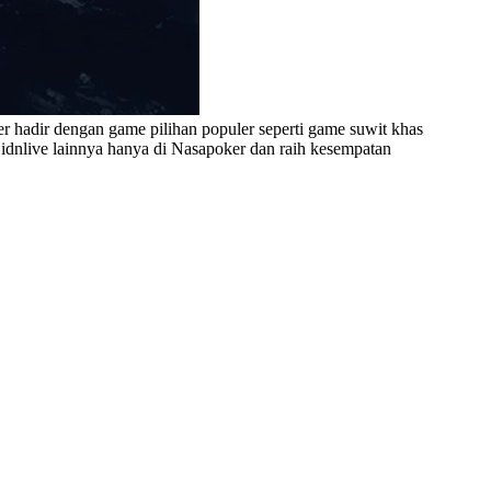
 hadir dengan game pilihan populer seperti game suwit khas
 idnlive lainnya hanya di Nasapoker dan raih kesempatan