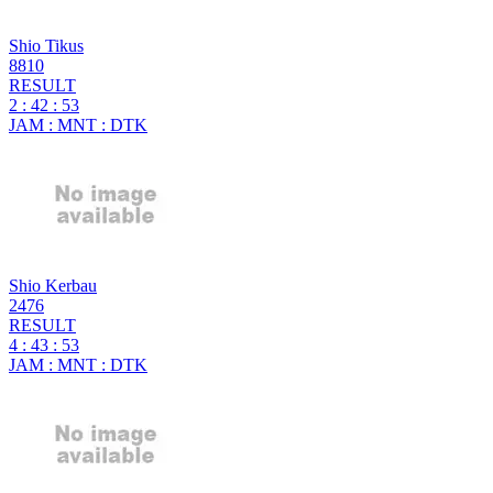
Shio Tikus
8810
RESULT
2
:
42
:
53
JAM : MNT : DTK
Shio Kerbau
2476
RESULT
4
:
43
:
53
JAM : MNT : DTK