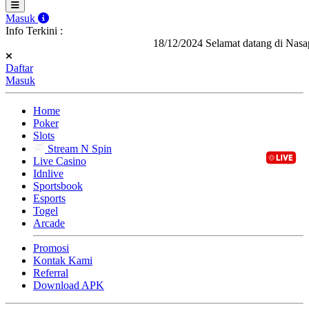
Masuk
Info Terkini :
18/12/2024 Selamat datang di Nasapoke
Daftar
Masuk
Home
Poker
Slots
Stream N Spin
Live Casino
Idnlive
Sportsbook
Esports
Togel
Arcade
Promosi
Kontak Kami
Referral
Download APK