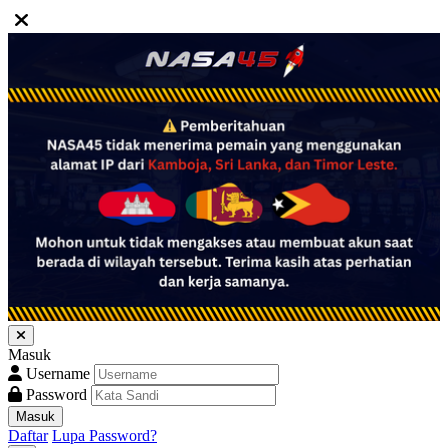
Masuk
Username
Password
Masuk
Daftar
Lupa Password?