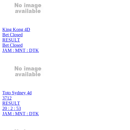
King Kong 4D
Bet Closed
RESULT
Bet Closed
JAM : MNT : DTK
Toto Sydney 4d
3712
RESULT
20
:
2
:
53
JAM : MNT : DTK