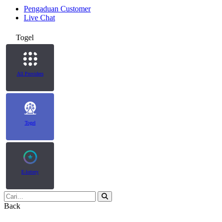
Pengaduan Customer
Live Chat
Togel
All Providers
Togel
E-lottery
Back