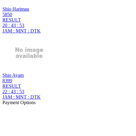
Shio Harimau
5850
RESULT
20
:
43
:
53
JAM : MNT : DTK
Shio Ayam
8399
RESULT
22
:
43
:
53
JAM : MNT : DTK
Payment Options