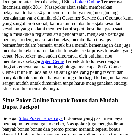
Dengan reputasi terbaik sebagai Situs
Poker Online
Terpercaya
Indonesia sejak 2014, Nasapoker akan selalu memberikan
pelayanan terbaik 24 jam penuh. Tentunya dengan segudang
pengalaman yang dimiliki oleh Customer Service dan Operator kami
yang sangat profesional, kami akan membantu segala kesulitan-
kesulitan yang dialami member kami seperti kesulitan pada saat
ingin melakukan registrasi atau pendaftaran, menjawab berbagai
pertanyaan dengan akurat dan jelas, memberikan tips-tips
bermanfaat dalam bermain untuk bisa meraih kemenangan dan juga
membantu kelancaran dalam bertransaksi serta proses transaksi yang
cepat. Nasapoker juga sudah dipercayai oleh puluhan ribu
membernya sebagai
Agen Ceme
Terbaik di Indonesia dengan
tingkat kemenangan yang tinggi hingga mencapai 80%. Game
Ceme Online ini adalah salah satu game yang paling favorit dan
banyak dimainkan oleh banyak orang diberbagai kalangan, karena
sangat mudah untuk dimainkan tanpa harus menggunakan strategi
khusus untuk memainkannya.
Situs Poker Online Banyak Bonus dan Mudah
Dapat Jackpot
Sebagai
Situs Poker Terpercaya
Indonesia yang pasti membayar
berapapun kemenangan member, Nasapoker juga menghadirkan
banyak bonus-bonus dan promo-promo menarik seperti bonus
deposit 10 ribu untuk member baru, bonus rollingan atau turn over