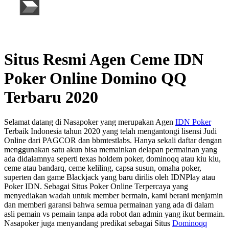
Situs Resmi Agen Ceme IDN
Poker Online Domino QQ
Terbaru 2020
Selamat datang di Nasapoker yang merupakan Agen
IDN Poker
Terbaik Indonesia tahun 2020 yang telah mengantongi lisensi Judi
Online dari PAGCOR dan bbmtestlabs. Hanya sekali daftar dengan
menggunakan satu akun bisa memainkan delapan permainan yang
ada didalamnya seperti texas holdem poker, dominoqq atau kiu kiu,
ceme atau bandarq, ceme keliling, capsa susun, omaha poker,
superten dan game Blackjack yang baru dirilis oleh IDNPlay atau
Poker IDN. Sebagai Situs Poker Online Terpercaya yang
menyediakan wadah untuk member bermain, kami berani menjamin
dan memberi garansi bahwa semua permainan yang ada di dalam
asli pemain vs pemain tanpa ada robot dan admin yang ikut bermain.
Nasapoker juga menyandang predikat sebagai Situs
Dominoqq