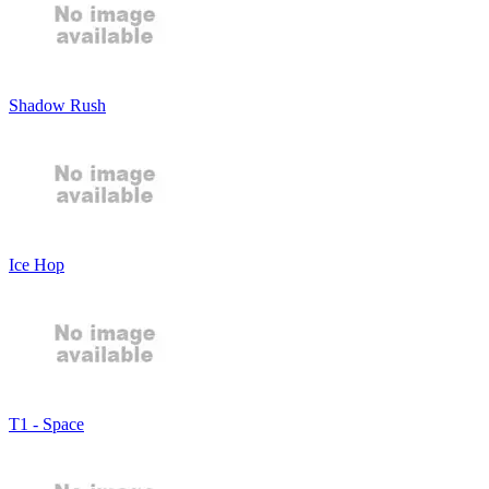
Shadow Rush
Ice Hop
T1 - Space