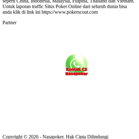
seperti China, Indonesia, Malaysia, Filipina, Thailand dan Vietnam.
Untuk laporan traffic Situs Poker Online dari seluruh dunia bisa
anda klik di link ini https://www.pokerscout.com
Partner
Copyright © 2026 - Nasapoker. Hak Cipta Dilindungi