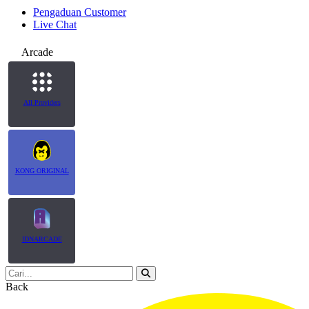
Pengaduan Customer
Live Chat
Arcade
All Providers
KONG ORIGINAL
IDNARCADE
Back