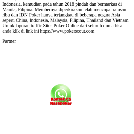
Indonesia, kemudian pada tahun 2018 pindah dan bermarkas di
Manila, Filipina. Membernya diperkirakan telah mencapai ratusan
ribu dan IDN Poker hanya terjangkau di beberapa negara Asia
seperti China, Indonesia, Malaysia, Filipina, Thailand dan Vietnam.
Untuk laporan traffic Situs Poker Online dari seluruh dunia bisa
anda klik di link ini https://www.pokerscout.com
Partner