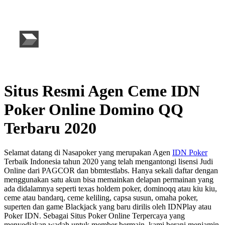
Situs Resmi Agen Ceme IDN
Poker Online Domino QQ
Terbaru 2020
Selamat datang di Nasapoker yang merupakan Agen
IDN Poker
Terbaik Indonesia tahun 2020 yang telah mengantongi lisensi Judi
Online dari PAGCOR dan bbmtestlabs. Hanya sekali daftar dengan
menggunakan satu akun bisa memainkan delapan permainan yang
ada didalamnya seperti texas holdem poker, dominoqq atau kiu kiu,
ceme atau bandarq, ceme keliling, capsa susun, omaha poker,
superten dan game Blackjack yang baru dirilis oleh IDNPlay atau
Poker IDN. Sebagai Situs Poker Online Terpercaya yang
menyediakan wadah untuk member bermain, kami berani menjamin