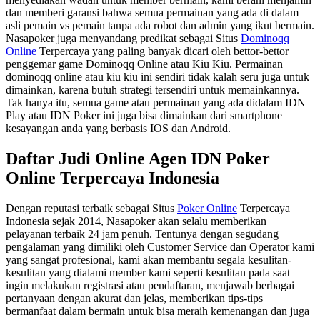
dan memberi garansi bahwa semua permainan yang ada di dalam
asli pemain vs pemain tanpa ada robot dan admin yang ikut bermain.
Nasapoker juga menyandang predikat sebagai Situs
Dominoqq
Online
Terpercaya yang paling banyak dicari oleh bettor-bettor
penggemar game Dominoqq Online atau Kiu Kiu. Permainan
dominoqq online atau kiu kiu ini sendiri tidak kalah seru juga untuk
dimainkan, karena butuh strategi tersendiri untuk memainkannya.
Tak hanya itu, semua game atau permainan yang ada didalam IDN
Play atau IDN Poker ini juga bisa dimainkan dari smartphone
kesayangan anda yang berbasis IOS dan Android.
Daftar Judi Online Agen IDN Poker
Online Terpercaya Indonesia
Dengan reputasi terbaik sebagai Situs
Poker Online
Terpercaya
Indonesia sejak 2014, Nasapoker akan selalu memberikan
pelayanan terbaik 24 jam penuh. Tentunya dengan segudang
pengalaman yang dimiliki oleh Customer Service dan Operator kami
yang sangat profesional, kami akan membantu segala kesulitan-
kesulitan yang dialami member kami seperti kesulitan pada saat
ingin melakukan registrasi atau pendaftaran, menjawab berbagai
pertanyaan dengan akurat dan jelas, memberikan tips-tips
bermanfaat dalam bermain untuk bisa meraih kemenangan dan juga