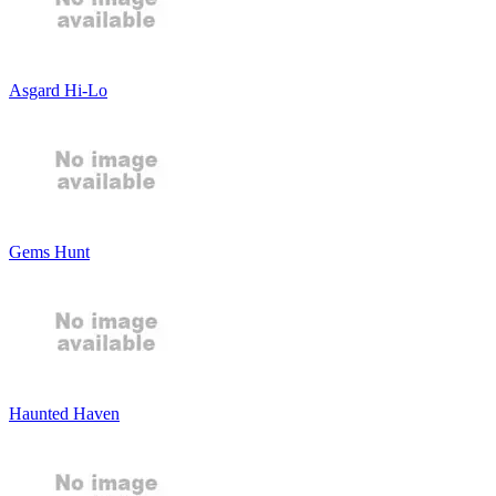
Asgard Hi-Lo
Gems Hunt
Haunted Haven