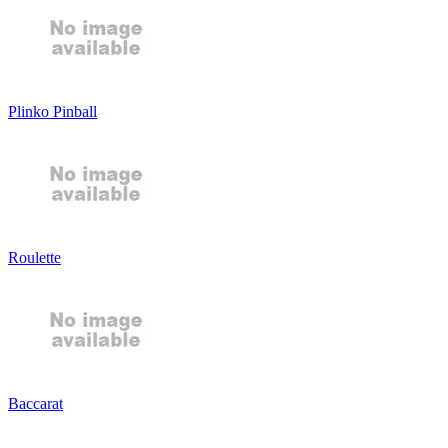
Plinko Pinball
Roulette
Baccarat